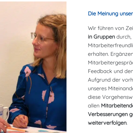
Die Meinung unsere
Wir führen von Zei
in Gruppen
durch, 
Mitarbeiterfreund
erhalten. Ergänze
Mitarbeitergespräc
Feedback und den 
Aufgrund der vor
unseres Miteinand
diese Vorgehenswe
allen
Mitarbeitend
Verbesserungen 
weiterverfolgen
.