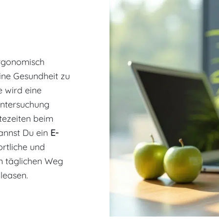
ergonomisch
ine Gesundheit zu
 wird eine
untersuchung
tezeiten beim
nnst Du ein
E-
rtliche und
en täglichen Weg
leasen.